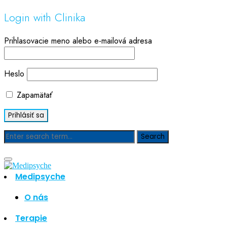
Login with Clinika
Prihlasovacie meno alebo e-mailová adresa
Heslo
Zapamätať
Blog
Medipsyche
Hľadať
Hľadať
O nás
Najnovšie články
Terapie