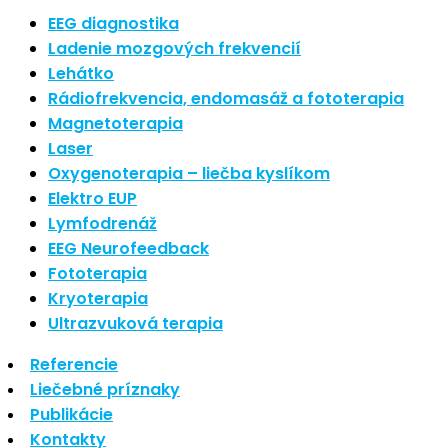
Nové polarizované svetlo
EEG diagnostika
So psoriázou netreba žiť
Ladenie mozgových frekvencií
Rozšírenie služieb
Lehátko
Hudba a vývoj mozgu
Rádiofrekvencia, endomasáž a fototerapia
Magnetoterapia
Najnovšie komentáre
Laser
Oxygenoterapia – liečba kyslíkom
Žiadne komentáre na zobrazenie.
Elektro EUP
Archív
Lymfodrenáž
EEG Neurofeedback
september 2021
Fototerapia
apríl 2021
Kryoterapia
august 2020
Ultrazvuková terapia
Kategórie
Referencie
Liečebné príznaky
Nezaradené
Publikácie
Skin Care
Kontakty
Zdravý štýl